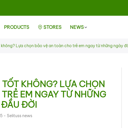
PRODUCTS
STORES
NEWS
ốt không? Lựa chọn bảo vệ an toàn cho trẻ em ngay từ những ngày đ
Ó TỐT KHÔNG? LỰA CHỌN
 TRẺ EM NGAY TỪ NHỮNG
 ĐẦU ĐỜI
25 -
Selituss news