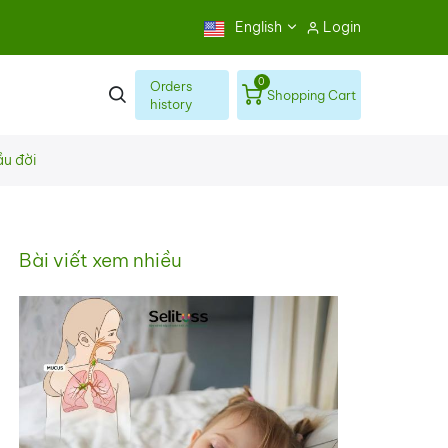
English
Login
0
Orders
Shopping Cart
history
ầu đời
Bài viết xem nhiều