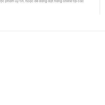
c phẩm uy tín, hoặc dễ dàng đặt hàng online tại các