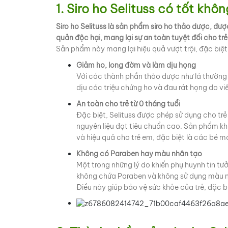
1. Siro ho Selituss có tốt khô
Siro ho Selituss là sản phẩm siro ho thảo dược, đư
quản độc hại, mang lại sự an toàn tuyệt đối cho tr
Sản phẩm này mang lại hiệu quả vượt trội, đặc biệt l
Giảm ho, long đờm và làm dịu họng
Với các thành phần thảo dược như lá thường 
dịu các triệu chứng ho và đau rát họng do v
An toàn cho trẻ từ 0 tháng tuổi
Đặc biệt, Selituss được phép sử dụng cho trẻ
nguyên liệu đạt tiêu chuẩn cao. Sản phẩm kh
và hiệu quả cho trẻ em, đặc biệt là các bé m
Không có Paraben hay màu nhân tạo
Một trong những lý do khiến phụ huynh tin tư
không chứa Paraben và không sử dụng màu n
Điều này giúp bảo vệ sức khỏe của trẻ, đặc b