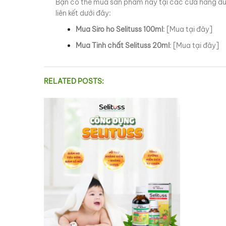
Bạn có thể mua sản phẩm này tại các cửa hàng dượ
liên kết dưới đây:
Mua Siro ho Selituss 100ml
: [
Mua tại đây
]
Mua Tinh chất Selituss 20ml
: [
Mua tại đây
]
RELATED POSTS: