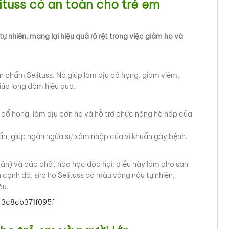
ituss có an toàn cho trẻ em
tự nhiên, mang lại hiệu quả rõ rệt trong việc giảm ho và
n phẩm Selituss. Nó giúp làm dịu cổ họng, giảm viêm,
iúp long đờm hiệu quả.
cổ họng, làm dịu cơn ho và hỗ trợ chức năng hô hấp của
ẩn, giúp ngăn ngừa sự xâm nhập của vi khuẩn gây bệnh.
n) và các chất hóa học độc hại, điều này làm cho sản
 cạnh đó, siro ho Selituss có màu vàng nâu tự nhiên,
àu.