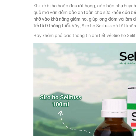
Khi trẻ bị ho hoặc đau rát họng, các bậc phụ huyn
quả mà vẫn đảm bảo an toàn cho sức khỏe của bé
nhờ vào khả năng giảm ho, giúp long đờm và làm dịu
trẻ từ 0 tháng tuổi.
Vậy, Siro ho Selituss có tốt khô
Hãy khám phá các thông tin chi tiết về
Siro ho Seli