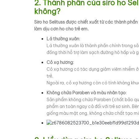
2. Thành phần của siro ho Sel
không?
Siro ho Selituss được chiết xuất từ các thành phần 
làm dịu cơn ho cho trẻ em.
Lá thường xuân
:
Lá thường xuân là thành phần chính trong sả
đồng thời hỗ trợ làm sạch đường hô hấp và g
Cỏ xạ hương
:
Cỏ xạ hương có tác dụng giảm viêm nhiễm ở 
trẻ.
Ngoài ra, cỏ xạ hương còn có tính kháng khu
Không chứa Paraben và màu nhân tạo
:
Sản phẩm không chứa Paraben (chất bảo quả
phẩm an toàn ngay cả đối với trẻ sơ sinh. Bên
giống màu mật ong, không chứa chất tạo m