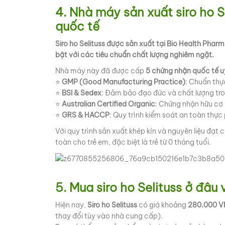
4. Nhà máy sản xuất siro ho 
quốc tế
Siro ho Selituss được sản xuất tại Bio Health Pha
bật với các tiêu chuẩn chất lượng nghiêm ngặt.
Nhà máy này đã được cấp
5 chứng nhận quốc tế uy
⭐️
GMP (Good Manufacturing Practice)
: Chuẩn thự
⭐️
BSI & Sedex
: Đảm bảo đạo đức và chất lượng tr
⭐️
Australian Certified Organic
: Chứng nhận hữu cơ 
⭐️
GRS & HACCP
: Quy trình kiểm soát an toàn thự
Với quy trình sản xuất khép kín và nguyên liệu đạt
toàn cho trẻ em, đặc biệt là trẻ từ 0 tháng tuổi.
5. Mua siro ho Selituss ở đâu
Hiện nay,
Siro ho Selituss
có giá khoảng
280.000 
thay đổi tùy vào nhà cung cấp).