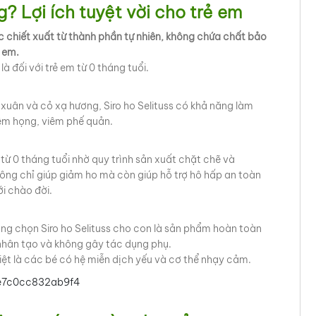
ng? Lợi ích tuyệt vời cho trẻ em
ợc chiết xuất từ thành phần tự nhiên, không chứa chất bảo
ẻ em.
à đối với trẻ em từ 0 tháng tuổi.
xuân và cỏ xạ hương, Siro ho Selituss có khả năng làm
iêm họng, viêm phế quản.
 từ 0 tháng tuổi nhờ quy trình sản xuất chặt chẽ và
ông chỉ giúp giảm ho mà còn giúp hỗ trợ hô hấp an toàn
ới chào đời.
ởng chọn Siro ho Selituss cho con là sản phẩm hoàn toàn
hân tạo và không gây tác dụng phụ.
iệt là các bé có hệ miễn dịch yếu và cơ thể nhạy cảm.