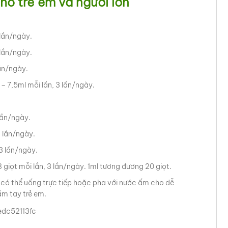
cho trẻ em và người lớn
 lần/ngày.
 lần/ngày.
lần/ngày.
 – 7,5ml mỗi lần, 3 lần/ngày.
 lần/ngày.
3 lần/ngày.
 3 lần/ngày.
18 giọt mỗi lần, 3 lần/ngày. 1ml tương đương 20 giọt.
ro có thể uống trực tiếp hoặc pha với nước ấm cho dễ
ầm tay trẻ em.