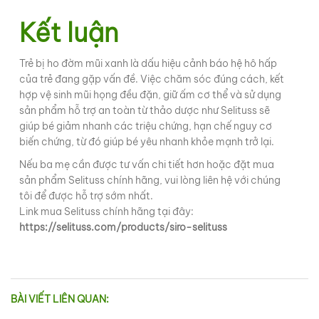
Kết luận
Trẻ bị ho đờm mũi xanh là dấu hiệu cảnh báo hệ hô hấp
của trẻ đang gặp vấn đề. Việc chăm sóc đúng cách, kết
hợp vệ sinh mũi họng đều đặn, giữ ấm cơ thể và sử dụng
sản phẩm hỗ trợ an toàn từ thảo dược như Selituss sẽ
giúp bé giảm nhanh các triệu chứng, hạn chế nguy cơ
biến chứng, từ đó giúp bé yêu nhanh khỏe mạnh trở lại.
Nếu ba mẹ cần được tư vấn chi tiết hơn hoặc đặt mua
sản phẩm Selituss chính hãng, vui lòng liên hệ với chúng
tôi để được hỗ trợ sớm nhất.
Link mua Selituss chính hãng tại đây:
https://selituss.com/products/siro-selituss
BÀI VIẾT LIÊN QUAN: