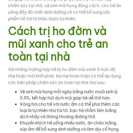
chăm sóc tại nhà, vệ sinh mũi họng đúng cách, cho trẻ ăn
uống đầy đủ chất dinh dưỡng và có thể bổ sung sản
phẩm hỗ trợ từ thảo dược tự nhiên.
Cách trị ho đờm và
mũi xanh cho trẻ an
toàn tại nhà
Với những trường hợp trẻ bị ho đờm mũi xanh ở mức độ
nhẹ hoặc mới khởi phát, ba mẹ hoàn toàn có thể áp dụng
các biện pháp chăm sóc an toàn tại nhà như sau:
Vệ sinh mũi họng mỗi ngày bằng nước muối sinh lý
0,9%, kết hợp hút dịch mũi giúp trẻ dễ thở hơn.
Xông hơi cho trẻ với nước ấm có thể pha thêm các
loại lá tự nhiên như tía tô, bạc hà nhằm làm loãng
dịch nhầy và thông thoáng đường thở.
Khuyến khích trẻ uống nhiều nước, ăn cháo loãng,
súp ấm để bổ sung dinh dưỡng và làm dịu cổ họng.