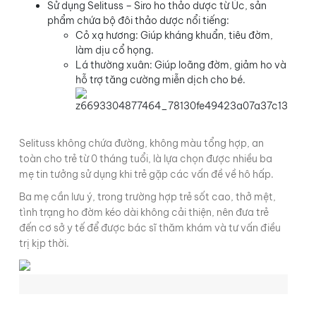
Sử dụng Selituss – Siro ho thảo dược từ Úc, sản
phẩm chứa bộ đôi thảo dược nổi tiếng:
Cỏ xạ hương: Giúp kháng khuẩn, tiêu đờm,
làm dịu cổ họng.
Lá thường xuân: Giúp loãng đờm, giảm ho và
hỗ trợ tăng cường miễn dịch cho bé.
Selituss không chứa đường, không màu tổng hợp, an
toàn cho trẻ từ 0 tháng tuổi, là lựa chọn được nhiều ba
mẹ tin tưởng sử dụng khi trẻ gặp các vấn đề về hô hấp.
Ba mẹ cần lưu ý, trong trường hợp trẻ sốt cao, thở mệt,
tình trạng ho đờm kéo dài không cải thiện, nên đưa trẻ
đến cơ sở y tế để được bác sĩ thăm khám và tư vấn điều
trị kịp thời.