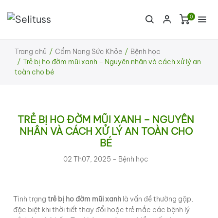
0
Trang chủ
Cẩm Nang Sức Khỏe
Bệnh học
Trẻ bị ho đờm mũi xanh – Nguyên nhân và cách xử lý an
toàn cho bé
TRẺ BỊ HO ĐỜM MŨI XANH – NGUYÊN
NHÂN VÀ CÁCH XỬ LÝ AN TOÀN CHO
BÉ
02 Th07, 2025 -
Bệnh học
Tình trạng
trẻ bị ho đờm mũi xanh
là vấn đề thường gặp,
đặc biệt khi thời tiết thay đổi hoặc trẻ mắc các bệnh lý