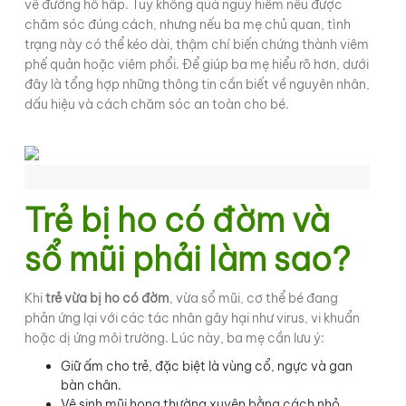
về đường hô hấp. Tuy không quá nguy hiểm nếu được
chăm sóc đúng cách, nhưng nếu ba mẹ chủ quan, tình
trạng này có thể kéo dài, thậm chí biến chứng thành viêm
phế quản hoặc viêm phổi. Để giúp ba mẹ hiểu rõ hơn, dưới
đây là tổng hợp những thông tin cần biết về nguyên nhân,
dấu hiệu và cách chăm sóc an toàn cho bé.
Trẻ bị ho có đờm và
sổ mũi phải làm sao?
Khi
trẻ vừa bị ho có đờm
, vừa sổ mũi, cơ thể bé đang
phản ứng lại với các tác nhân gây hại như virus, vi khuẩn
hoặc dị ứng môi trường. Lúc này, ba mẹ cần lưu ý:
Giữ ấm cho trẻ, đặc biệt là vùng cổ, ngực và gan
bàn chân.
Vệ sinh mũi họng thường xuyên bằng cách nhỏ