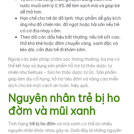
nước muối sinh lý 0,9% để làm sạch mũi và giúp bé
dễ thở hơn.
Hạn chế cho trẻ ăn đồ lạnh, thực phẩm dễ gây kích
ứng như đồ chiên rán, đồ ngọt hoặc hải sản nếu trẻ
có cơ địa nhạy cảm.
Theo dõi các dấu hiệu bất thường, nếu trẻ sốt cao,
thở khò khè hoặc đờm chuyển vàng, xanh đặc và
kéo dài, cần đưa trẻ đi khám sớm.
Ngoài các biện pháp chăm sóc thông thường, ba mẹ có
thể kết hợp sử dụng sản phẩm hỗ trợ từ thảo dược tự
nhiên như Selituss – Siro ho thảo dược từ Úc. Sản phẩm
giúp làm dịu cổ họng, hỗ trợ tiêu đờm và nâng cao miễn
dịch cho bé một cách an toàn, hiệu quả.
Nguyên nhân trẻ bị ho
đờm và mũi xanh
Tình trạng
trẻ bị ho đờm
và mũi xanh có thể do nhiều
nguyên nhân khác nhau gây ra. Dưới đây là những nguyên