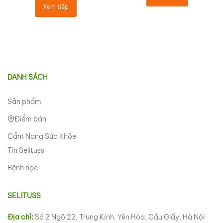
đầy đủ từ chuyên
Xem tiếp
gia
DANH SÁCH
Sản phẩm
Điểm bán
Cẩm Nang Sức Khỏe
Tin Selituss
Bệnh học
SELITUSS
Địa chỉ:
Số 2 Ngõ 22, Trung Kính, Yên Hòa, Cầu Giấy, Hà Nội