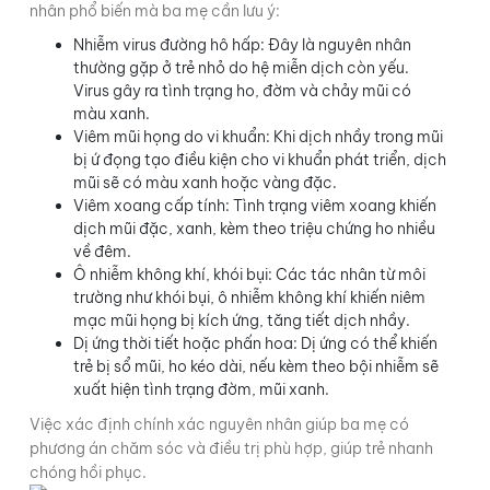
nhân phổ biến mà ba mẹ cần lưu ý:
Nhiễm virus đường hô hấp: Đây là nguyên nhân
thường gặp ở trẻ nhỏ do hệ miễn dịch còn yếu.
Virus gây ra tình trạng ho, đờm và chảy mũi có
màu xanh.
Viêm mũi họng do vi khuẩn: Khi dịch nhầy trong mũi
bị ứ đọng tạo điều kiện cho vi khuẩn phát triển, dịch
mũi sẽ có màu xanh hoặc vàng đặc.
Viêm xoang cấp tính: Tình trạng viêm xoang khiến
dịch mũi đặc, xanh, kèm theo triệu chứng ho nhiều
về đêm.
Ô nhiễm không khí, khói bụi: Các tác nhân từ môi
trường như khói bụi, ô nhiễm không khí khiến niêm
mạc mũi họng bị kích ứng, tăng tiết dịch nhầy.
Dị ứng thời tiết hoặc phấn hoa: Dị ứng có thể khiến
trẻ bị sổ mũi, ho kéo dài, nếu kèm theo bội nhiễm sẽ
xuất hiện tình trạng đờm, mũi xanh.
Việc xác định chính xác nguyên nhân giúp ba mẹ có
phương án chăm sóc và điều trị phù hợp, giúp trẻ nhanh
chóng hồi phục.