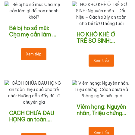
Bé bị ho sổ mũi:
Cha mẹ cần làm gì
HO KHÒ KHÈ Ở
để con nhanh khỏi?
TRẺ SƠ SINH:
Nguyên nhân –
Dấu hiệu – Cách
Xem tiếp
xử lý an toàn cho
Xem tiếp
bé từ 0 tháng tuổi
Viêm họng: Nguyên
CÁCH CHỮA ĐAU
nhân, Triệu chứng,
HỌNG an toàn,
Cách chữa và
hiệu quả cho trẻ
Phòng ngừa hiệu
nhỏ: Hướng dẫn
quả
Xem tiếp