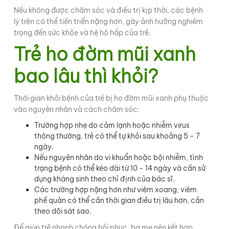
Nếu không được chăm sóc và điều trị kịp thời, các bệnh
lý trên có thể tiến triển nặng hơn, gây ảnh hưởng nghiêm
trọng đến sức khỏe và hệ hô hấp của trẻ.
Trẻ ho đờm mũi xanh
bao lâu thì khỏi?
Thời gian khỏi bệnh của trẻ bị ho đờm mũi xanh phụ thuộc
vào nguyên nhân và cách chăm sóc:
Trường hợp nhẹ do cảm lạnh hoặc nhiễm virus
thông thường, trẻ có thể tự khỏi sau khoảng 5 - 7
ngày.
Nếu nguyên nhân do vi khuẩn hoặc bội nhiễm, tình
trạng bệnh có thể kéo dài từ 10 - 14 ngày và cần sử
dụng kháng sinh theo chỉ định của bác sĩ.
Các trường hợp nặng hơn như viêm xoang, viêm
phế quản có thể cần thời gian điều trị lâu hơn, cần
theo dõi sát sao.
Để giúp trẻ nhanh chóng hồi phục, ba mẹ nên kết hợp