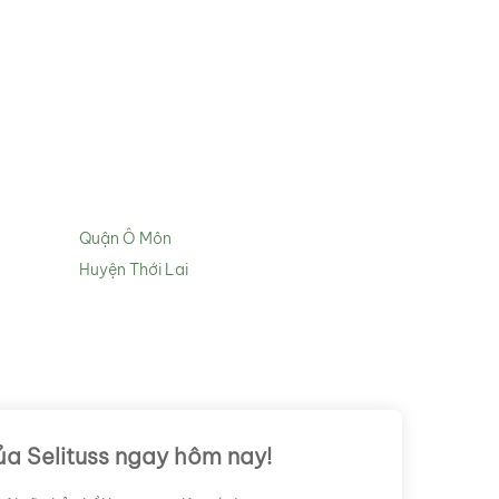
Quận Ô Môn
Huyện Thới Lai
ủa Selituss ngay hôm nay!