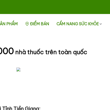
ẢN PHẨM
ĐIỂM BÁN
CẨM NANG SỨC KHỎE
000
nhà thuốc trên toàn quốc
 Tỉnh Tiền Giang: