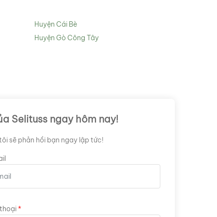
Huyện Cái Bè
Huyện Gò Công Tây
ủa Selituss ngay hôm nay!
ôi sẽ phản hồi bạn ngay lập tức!
il
thoại