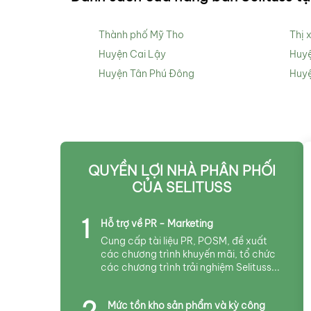
Thành phố Mỹ Tho
Thị 
Huyện Cai Lậy
Huy
Huyện Tân Phú Đông
Huyệ
QUYỀN LỢI NHÀ PHÂN PHỐI
CỦA SELITUSS
1
Hỗ trợ về PR - Marketing
Cung cấp tài liệu PR, POSM, đề xuất
các chương trình khuyến mãi, tổ chức
các chương trình trải nghiệm Selituss...
2
Mức tồn kho sản phẩm và kỳ công