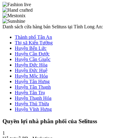
Danh sách cửa hàng bán Selituss tại Tỉnh Long An:
Thành phố Tân An
Thị xã Kiến Tường
Huyện Bến Lức
Huyện Cần Đước
Huyện Cần Giuộc
Huyện Đức Hòa
Huyện Đức Huệ
Huyện Mộc Hóa
Huyện Tân Hưng
Huyện Tân Thạnh
Huyện Tân Trụ
Huyện Thạnh Hóa
Huyện Thủ Thừa
Huyện Vĩnh Hưng
Quyền lợi nhà phân phối của Selituss
1