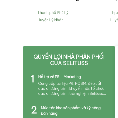
Thành phố Phủ Lý
Thị 
Huyện Lý Nhân
Huyệ
QUYỀN LỢI NHÀ PHÂN PHỐI
CỦA SELITUSS
1
Hỗ trợ về PR - Marketing
Cung cấp tài liệu PR, POSM, đề xuất
các chương trình khuyến mãi, tổ chức
các chương trình trải nghiệm Selituss...
2
Mức tồn kho sản phẩm và kỳ công
bán hàng