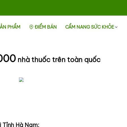
ẢN PHẨM
ĐIỂM BÁN
CẨM NANG SỨC KHỎE
000
nhà thuốc trên toàn quốc
i Tỉnh Hà Nam: