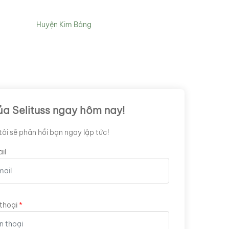
Huyện Kim Bảng
ủa Selituss ngay hôm nay!
ôi sẽ phản hồi bạn ngay lập tức!
il
thoại